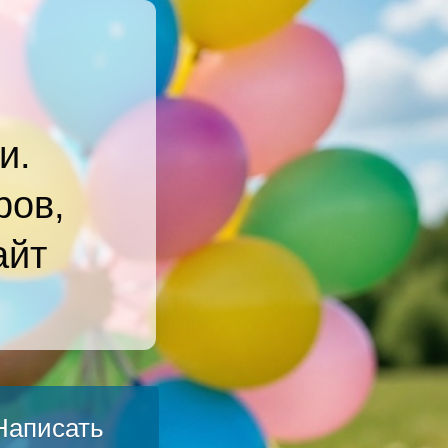
и.
ров,
айт
Написать