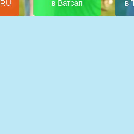
.RU
в Ватсап
в