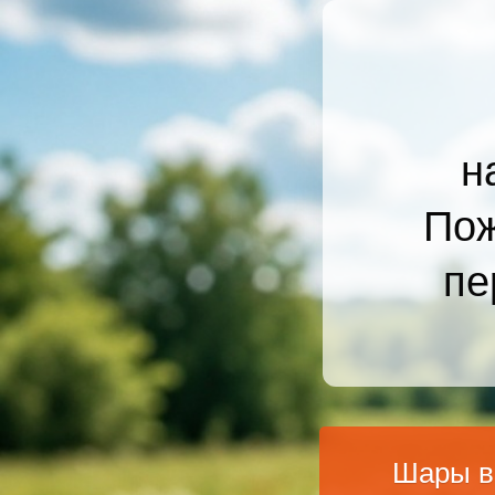
н
Пож
пе
Шары в