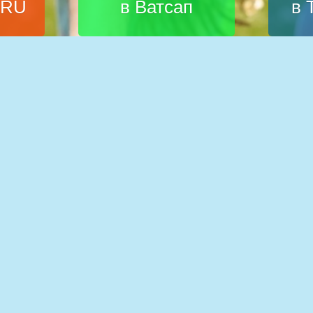
.RU
в Ватсап
в