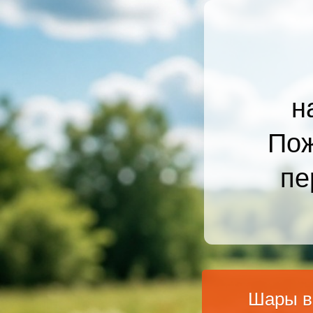
н
Пож
пе
Шары в