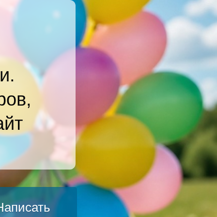
и.
ров,
айт
Написать