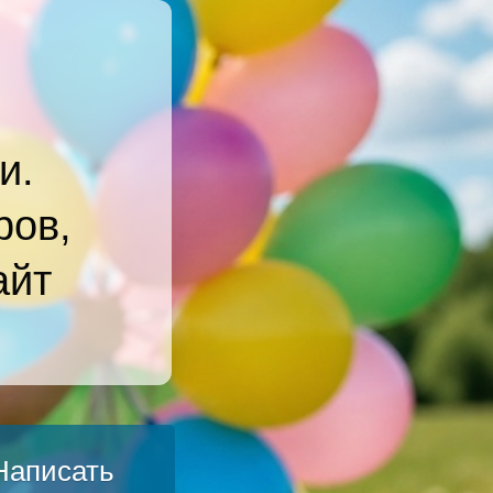
и.
ров,
айт
Написать