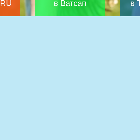
.RU
в Ватсап
в