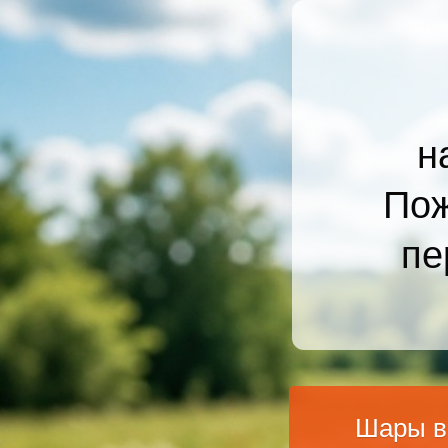
н
Пож
пе
Шары в