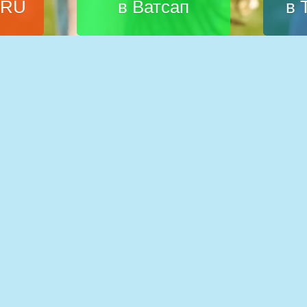
.RU
в Ватсап
в