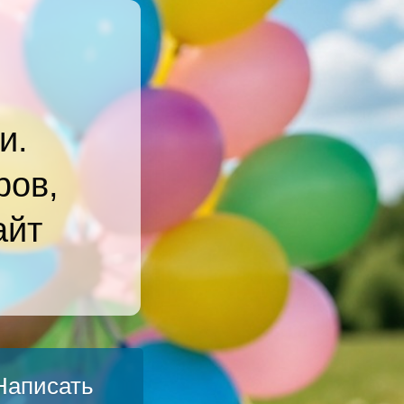
и.
ров,
айт
Написать