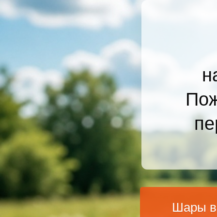
н
Пож
пе
Шары в