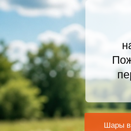
н
Пож
пе
Шары в