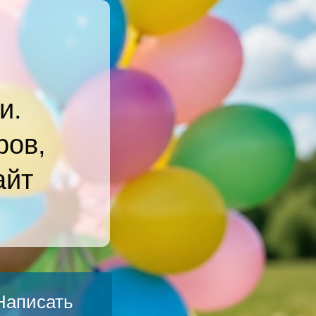
и.
ров,
айт
Написать