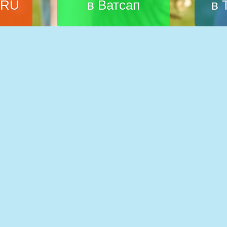
.RU
в Ватсап
в