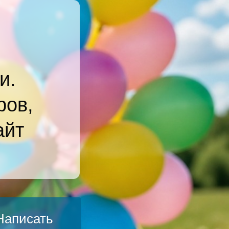
и.
ров,
айт
Написать