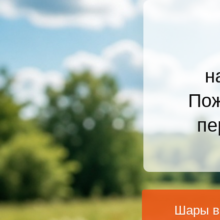
н
Пож
пе
Шары в