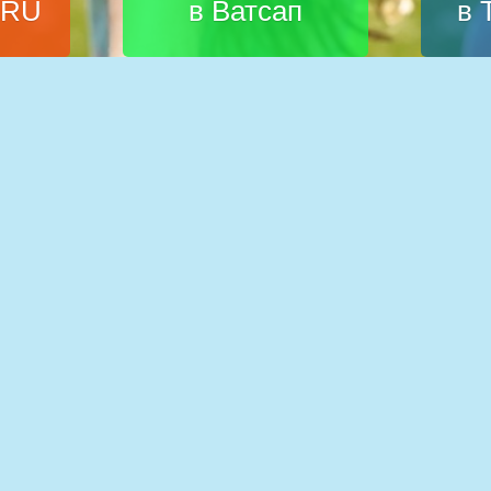
.RU
в Ватсап
в