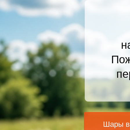
н
Пож
пе
Шары в