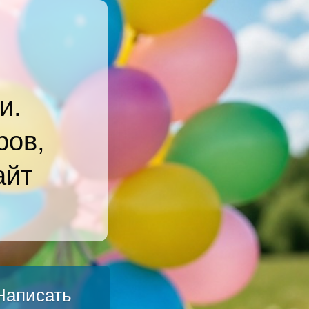
и.
ров,
айт
Написать