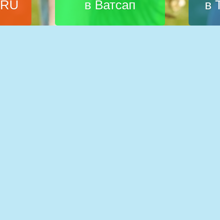
.RU
в Ватсап
в